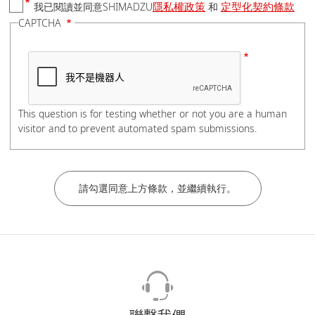
隱私權政策
定型化契約條款
我已閱讀並同意SHIMADZU
和
國家/地區
CAPTCHA
電話號碼
This question is for testing whether or not you are a human
visitor and to prevent automated spam submissions.
如有分機，請在電話號碼後加上#分機號碼，謝謝。
公司/學校名稱
部門/科系