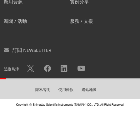
應用資源
實例分享
我們建議您創建屬於自己的帳
新聞 / 活動
服務 / 支援
號。
您可透過創建免費帳號下載各式型錄及進入個人頁面。您亦
訂閱 NEWSLETTER
可快速諮詢不用重複填寫您的個人資料。
隱私權政策
使用帳戶註冊的個人資訊將可用於
中的描述目
追蹤島津
的，例如發送電子報。
隱私聲明
使用條款
網站地圖
創建帳號
請建立一組登入密碼。