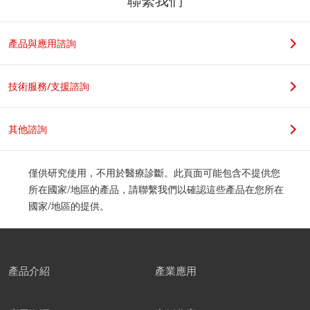
聯繫我們
若您是學生，請在科系名稱後加上實驗室教授姓名，謝謝。
產品與應用諮詢
職位
技術服務/支援諮詢
其他諮詢
公司地址
僅供研究使用，不用於醫療診斷。此頁面可能包含不提供您
所在國家/地區的產品，請聯繫我們以確認這些產品在您所在
國家/地區的提供。
郵遞區號
產品介紹
產業應用