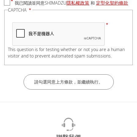
隱私權政策
定型化契約條款
我已閱讀並同意SHIMADZU
和
國家/地區
CAPTCHA
電話號碼
This question is for testing whether or not you are a human
visitor and to prevent automated spam submissions.
如有分機，請在電話號碼後加上#分機號碼，謝謝。
公司/學校名稱
部門/科系