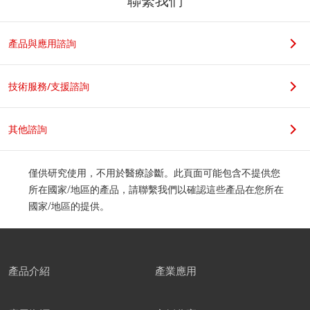
聯繫我們
若您是學生，請在科系名稱後加上實驗室教授姓名，謝謝。
產品與應用諮詢
職位
技術服務/支援諮詢
其他諮詢
公司地址
僅供研究使用，不用於醫療診斷。此頁面可能包含不提供您
所在國家/地區的產品，請聯繫我們以確認這些產品在您所在
國家/地區的提供。
郵遞區號
產品介紹
產業應用