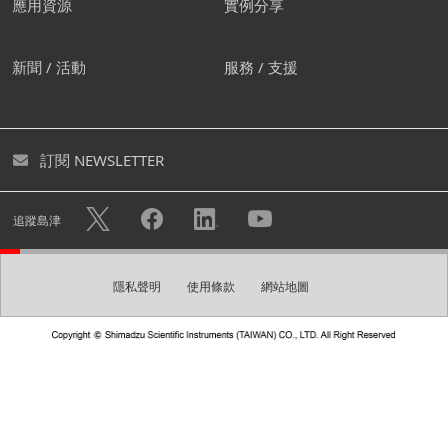
應用資源
實例分享
我們建議您創建屬於自己的帳
新聞 / 活動
服務 / 支援
號。
您可透過創建免費帳號下載各式型錄及進入個人頁面。您亦
訂閱 NEWSLETTER
可快速諮詢不用重複填寫您的個人資料。
隱私權政策
使用帳戶註冊的個人資訊將可用於
中的描述目
追蹤島津
的，例如發送電子報。
隱私聲明
使用條款
網站地圖
創建帳號
請建立一組登入密碼。