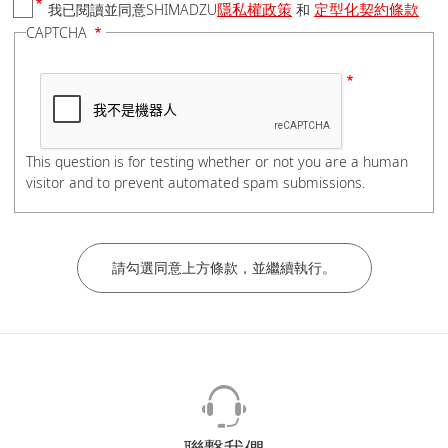
隱私權政策
定型化契約條款
我已閱讀並同意SHIMADZU
和
國家/地區
CAPTCHA
電話號碼
This question is for testing whether or not you are a human
visitor and to prevent automated spam submissions.
如有分機，請在電話號碼後加上#分機號碼，謝謝。
公司/學校名稱
部門/科系