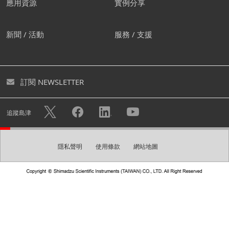
應用資源
實例分享
我們建議您創建屬於自己的帳
新聞 / 活動
服務 / 支援
號。
您可透過創建免費帳號下載各式型錄及進入個人頁面。您亦
訂閱 NEWSLETTER
可快速諮詢不用重複填寫您的個人資料。
隱私權政策
使用帳戶註冊的個人資訊將可用於
中的描述目
追蹤島津
的，例如發送電子報。
隱私聲明
使用條款
網站地圖
創建帳號
請建立一組登入密碼。