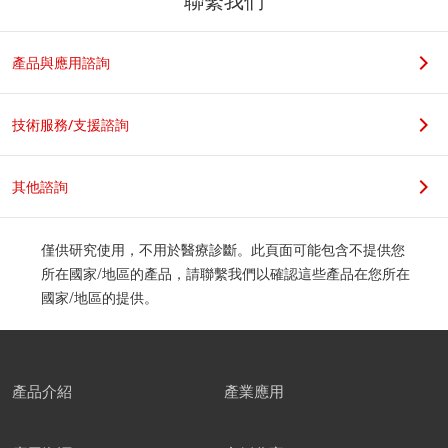
聯繫我們
若您是學生，請在科系名稱後加上實驗室教授姓名，謝謝。
產品與應用諮詢
職位
技術服務/支援諮詢
其他諮詢
公司地址
僅供研究使用，不用於醫療診斷。此頁面可能包含不提供您
所在國家/地區的產品，請聯繫我們以確認這些產品在您所在
國家/地區的提供。
郵遞區號
產品介紹
產業應用