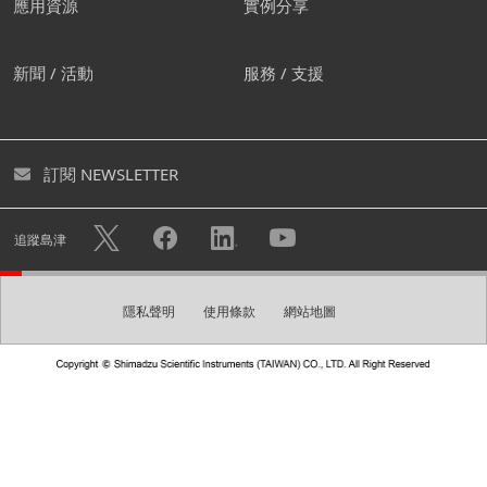
應用資源
實例分享
我們建議您創建屬於自己的帳
新聞 / 活動
服務 / 支援
號。
您可透過創建免費帳號下載各式型錄及進入個人頁面。您亦
訂閱 NEWSLETTER
可快速諮詢不用重複填寫您的個人資料。
隱私權政策
使用帳戶註冊的個人資訊將可用於
中的描述目
追蹤島津
的，例如發送電子報。
隱私聲明
使用條款
網站地圖
創建帳號
請建立一組登入密碼。