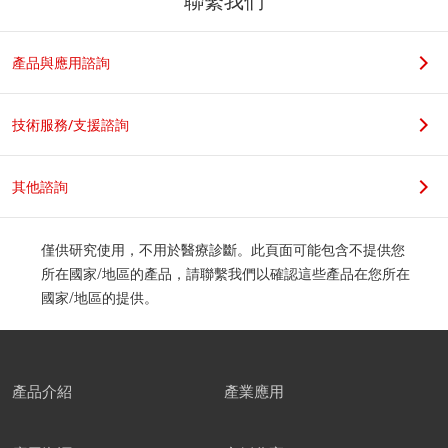
聯繫我們
若您是學生，請在科系名稱後加上實驗室教授姓名，謝謝。
產品與應用諮詢
職位
技術服務/支援諮詢
其他諮詢
公司地址
僅供研究使用，不用於醫療診斷。此頁面可能包含不提供您
所在國家/地區的產品，請聯繫我們以確認這些產品在您所在
國家/地區的提供。
郵遞區號
產品介紹
產業應用