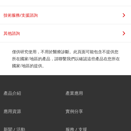
職位
技術服務/支援諮詢
其他諮詢
公司地址
僅供研究使用，不用於醫療診斷。此頁面可能包含不提供您
所在國家/地區的產品，請聯繫我們以確認這些產品在您所在
國家/地區的提供。
郵遞區號
產品介紹
產業應用
應用資源
實例分享
我們建議您創建屬於自己的帳
新聞 / 活動
服務 / 支援