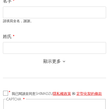
名字
請填寫全名，謝謝。
姓氏
顯示更多
電子郵件
隱私權政策
定型化契約條款
我已閱讀並同意SHIMADZU
和
國家/地區
CAPTCHA