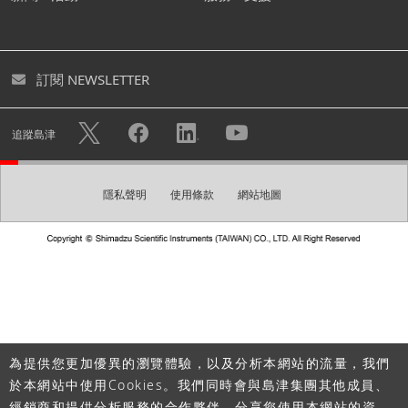
號。
您可透過創建免費帳號下載各式型錄及進入個人頁面。您亦
訂閱 NEWSLETTER
可快速諮詢不用重複填寫您的個人資料。
隱私權政策
使用帳戶註冊的個人資訊將可用於
中的描述目
追蹤島津
的，例如發送電子報。
隱私聲明
使用條款
網站地圖
創建帳號
請建立一組登入密碼。
密碼
為提供您更加優異的瀏覽體驗，以及分析本網站的流量，我們
於本網站中使用Cookies。我們同時會與島津集團其他成員、
經銷商和提供分析服務的合作夥伴，分享您使用本網站的資