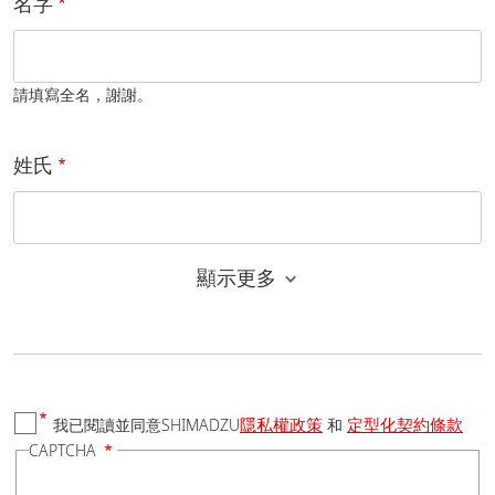
名字
請填寫全名，謝謝。
姓氏
顯示更多
電子郵件
隱私權政策
定型化契約條款
我已閱讀並同意SHIMADZU
和
國家/地區
CAPTCHA