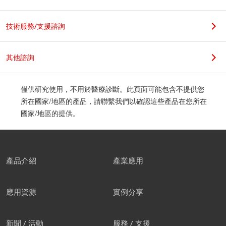
職位
技術服務/支援諮詢
其他諮詢
公司地址
僅供研究使用，不用於醫療診斷。此頁面可能包含不提供您
所在國家/地區的產品，請聯繫我們以確認這些產品在您所在
國家/地區的提供。
郵遞區號
產品介紹
產業應用
應用資源
實例分享
我們建議您創建屬於自己的帳
新聞 / 活動
服務 / 支援