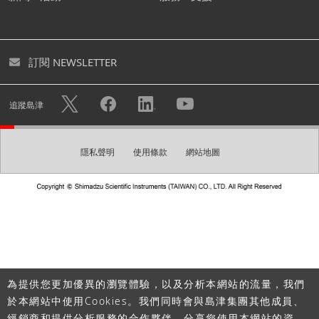
號。
您可透過創建免費帳號下載各式型錄及進入個人頁面。您亦
訂閱 NEWSLETTER
可快速諮詢不用重複填寫您的個人資料。
隱私權政策
使用帳戶註冊的個人資訊將可用於
中的描述目
追蹤島津
的，例如發送電子報。
隱私聲明
使用條款
網站地圖
創建帳號
請建立一組登入密碼。
密碼
為提供您更加優異的瀏覽體驗，以及分析本網站的流量，我們
於本網站中使用Cookies。我們同時會與島津集團其他成員、
經銷商和提供分析服務的合作夥伴，分享您使用本網站的資