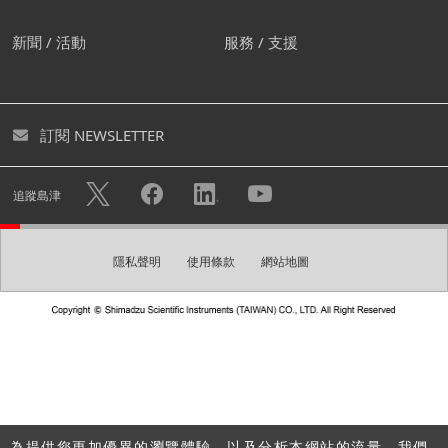
我們建議您創建屬於自己的帳
新聞 / 活動
服務 / 支援
號。
您可透過創建免費帳號下載各式型錄及進入個人頁面。您亦
訂閱 NEWSLETTER
可快速諮詢不用重複填寫您的個人資料。
隱私權政策
使用帳戶註冊的個人資訊將可用於
中的描述目
追蹤島津
的，例如發送電子報。
隱私聲明
使用條款
網站地圖
創建帳號
請建立一組登入密碼。
密碼
為提供您更加優異的瀏覽體驗，以及分析本網站的流量，我們