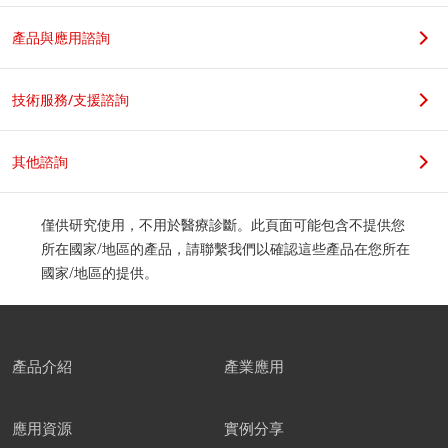
若您是學生，請在科系名稱後加上實驗室教授姓名，謝謝。
產品與應用諮詢
職位
技術服務/支援諮詢
其他諮詢
公司地址
僅供研究使用，不用於醫療診斷。此頁面可能包含不提供您
所在國家/地區的產品，請聯繫我們以確認這些產品在您所在
國家/地區的提供。
郵遞區號
產品介紹
產業應用
應用資源
實例分享