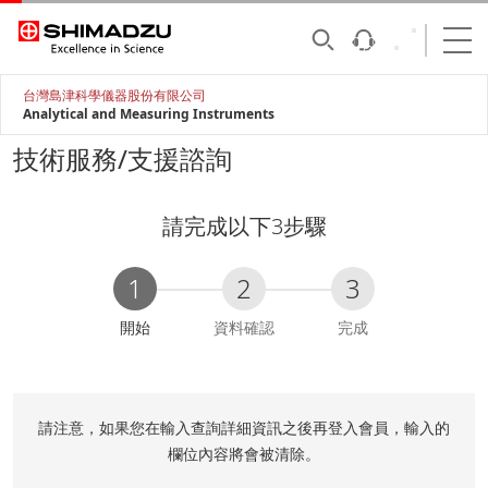
台灣島津科學儀器股份有限公司
Analytical and Measuring Instruments
技術服務/支援諮詢
請完成以下3步驟
1
2
3
C
開始
資料確認
完成
u
r
r
e
請注意，如果您在輸入查詢詳細資訊之後再登入會員，輸入的
n
欄位內容將會被清除。
t
: