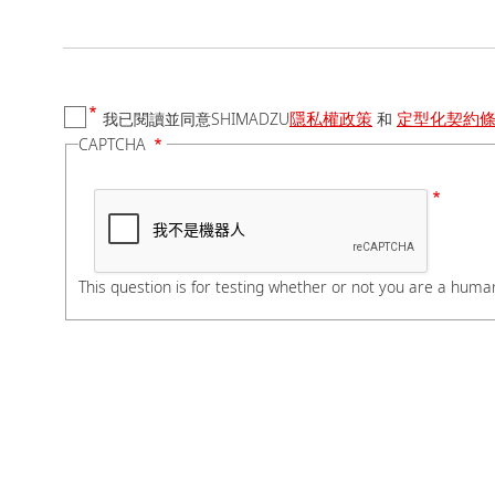
國家/地區
隱私權政策
定型化契約
我已閱讀並同意SHIMADZU
和
電話號碼
CAPTCHA
如有分機，請在電話號
公司/學校名稱
This question is for testing whether or not you are a hum
部門/科系
若您是學生，請在科系