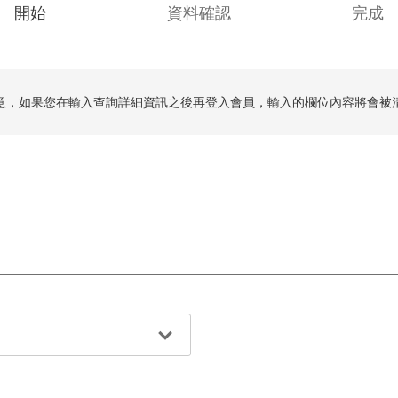
C
開始
資料確認
完成
u
r
r
意，如果您在輸入查詢詳細資訊之後再登入會員，輸入的欄位內容將會被
e
n
t
: