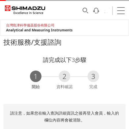
台灣島津科學儀器股份有限公司
Analytical and Measuring Instruments
技術服務/支援諮詢
請完成以下3步驟
1
2
3
C
開始
資料確認
完成
u
r
r
e
請注意，如果您在輸入查詢詳細資訊之後再登入會員，輸入的
n
欄位內容將會被清除。
t
: