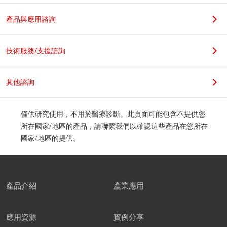
若您是學生，請在科系名稱後加上實驗室教授姓名，謝謝。
產品與應用諮詢
職位
技術服務/支援諮詢
其他諮詢
公司地址
僅供研究使用，不用於醫療診斷。此頁面可能包含不提供您
所在國家/地區的產品，請聯繫我們以確認這些產品在您所在
國家/地區的提供。
郵遞區號
產品介紹
產業應用
應用資源
實例分享