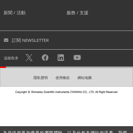
我們建議您創建屬於自己的帳
新聞 / 活動
服務 / 支援
號。
您可透過創建免費帳號下載各式型錄及進入個人頁面。您亦
訂閱 NEWSLETTER
可快速諮詢不用重複填寫您的個人資料。
隱私權政策
使用帳戶註冊的個人資訊將可用於
中的描述目
追蹤島津
的，例如發送電子報。
隱私聲明
使用條款
網站地圖
創建帳號
請建立一組登入密碼。
密碼
為提供您更加優異的瀏覽體驗，以及分析本網站的流量，我們