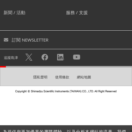
我們建議您創建屬於自己的帳
新聞 / 活動
服務 / 支援
號。
您可透過創建免費帳號下載各式型錄及進入個人頁面。您亦
訂閱 NEWSLETTER
可快速諮詢不用重複填寫您的個人資料。
隱私權政策
使用帳戶註冊的個人資訊將可用於
中的描述目
追蹤島津
的，例如發送電子報。
隱私聲明
使用條款
網站地圖
創建帳號
請建立一組登入密碼。
密碼
為提供您更加優異的瀏覽體驗，以及分析本網站的流量，我們