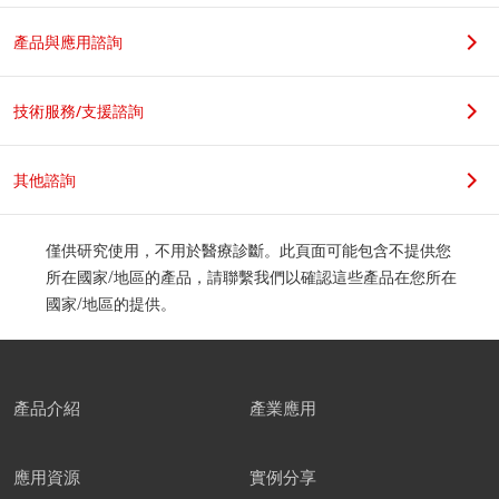
若您是學生，請在科系名稱後加上實驗室教授姓名，謝謝。
產品與應用諮詢
職位
技術服務/支援諮詢
其他諮詢
公司地址
僅供研究使用，不用於醫療診斷。此頁面可能包含不提供您
所在國家/地區的產品，請聯繫我們以確認這些產品在您所在
國家/地區的提供。
郵遞區號
產品介紹
產業應用
應用資源
實例分享