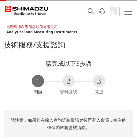
台灣島津科學儀器股份有限公司
Analytical and Measuring Instruments
技術服務/支援諮詢
請完成以下3步驟
1
2
3
C
開始
資料確認
完成
u
r
r
e
請注意，如果您在輸入查詢詳細資訊之後再登入會員，輸入的
n
欄位內容將會被清除。
t
: