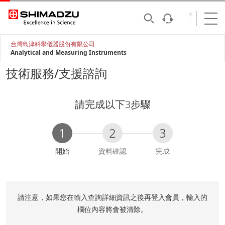
台灣島津科學儀器股份有限公司
Analytical and Measuring Instruments
技術服務/支援諮詢
請完成以下3步驟
1
2
3
C
開始
資料確認
完成
u
r
r
e
請注意，如果您在輸入查詢詳細資訊之後再登入會員，輸入的
n
欄位內容將會被清除。
t
: