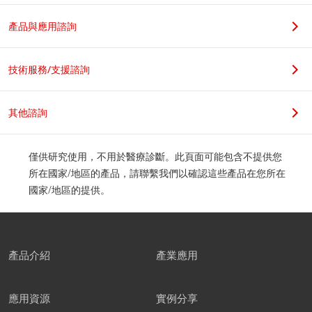
若您是學生，請在科系名稱後加上實驗室教授姓名，謝謝。
產品與應用諮詢
職位
技術服務/支援諮詢
其他諮詢
公司地址
僅供研究使用，不用於醫療診斷。此頁面可能包含不提供您
所在國家/地區的產品，請聯繫我們以確認這些產品在您所在
國家/地區的提供。
郵遞區號
產品介紹
產業應用
應用資源
實例分享