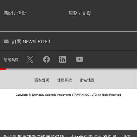
我們建議您創建屬於自己的帳
新聞 / 活動
服務 / 支援
號。
您可透過創建免費帳號下載各式型錄及進入個人頁面。您亦
訂閱 NEWSLETTER
可快速諮詢不用重複填寫您的個人資料。
隱私權政策
使用帳戶註冊的個人資訊將可用於
中的描述目
追蹤島津
的，例如發送電子報。
隱私聲明
使用條款
網站地圖
創建帳號
請建立一組登入密碼。
密碼
為提供您更加優異的瀏覽體驗，以及分析本網站的流量，我們