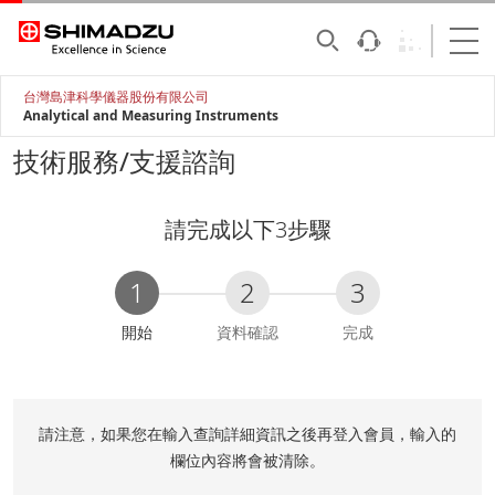
台灣島津科學儀器股份有限公司
Analytical and Measuring Instruments
技術服務/支援諮詢
請完成以下3步驟
1
2
3
C
開始
資料確認
完成
u
r
r
e
請注意，如果您在輸入查詢詳細資訊之後再登入會員，輸入的
n
欄位內容將會被清除。
t
: