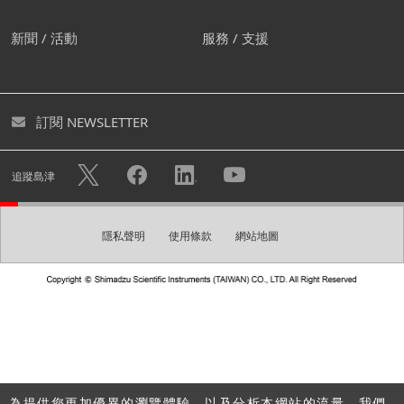
我們建議您創建屬於自己的帳
新聞 / 活動
服務 / 支援
號。
您可透過創建免費帳號下載各式型錄及進入個人頁面。您亦
訂閱 NEWSLETTER
可快速諮詢不用重複填寫您的個人資料。
隱私權政策
使用帳戶註冊的個人資訊將可用於
中的描述目
追蹤島津
的，例如發送電子報。
隱私聲明
使用條款
網站地圖
創建帳號
請建立一組登入密碼。
密碼
為提供您更加優異的瀏覽體驗，以及分析本網站的流量，我們