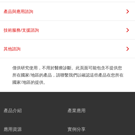
若您是學生，請在科系名稱後加上實驗室教授姓名，謝謝。
產品與應用諮詢
職位
技術服務/支援諮詢
其他諮詢
公司地址
僅供研究使用，不用於醫療診斷。此頁面可能包含不提供您
所在國家/地區的產品，請聯繫我們以確認這些產品在您所在
國家/地區的提供。
郵遞區號
產品介紹
產業應用
應用資源
實例分享