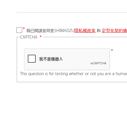
國家/地區
隱私權政策
定型化契約
我已閱讀並同意SHIMADZU
和
電話號碼
CAPTCHA
如有分機，請在電話號
公司/學校名稱
This question is for testing whether or not you are a hum
部門/科系
若您是學生，請在科系