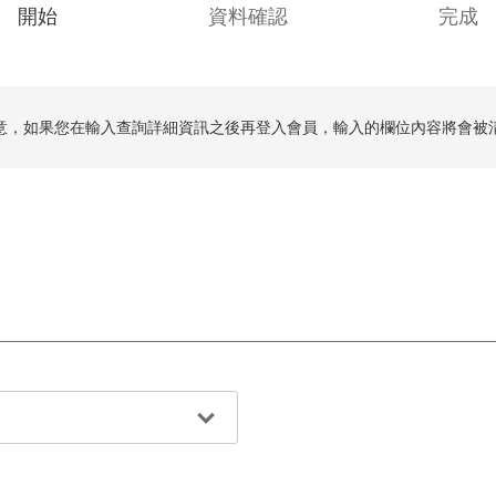
C
開始
資料確認
完成
u
r
r
意，如果您在輸入查詢詳細資訊之後再登入會員，輸入的欄位內容將會被
e
n
t
: