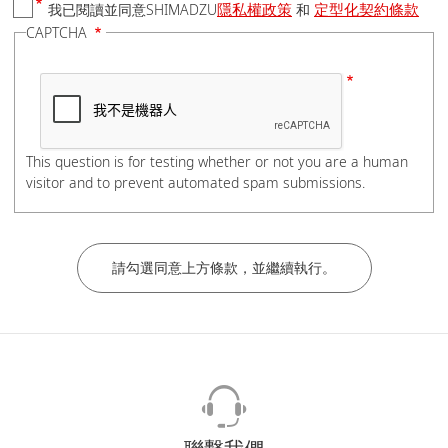
隱私權政策
定型化契約條款
我已閱讀並同意SHIMADZU
和
國家/地區
CAPTCHA
電話號碼
This question is for testing whether or not you are a human
visitor and to prevent automated spam submissions.
如有分機，請在電話號碼後加上#分機號碼，謝謝。
公司/學校名稱
部門/科系