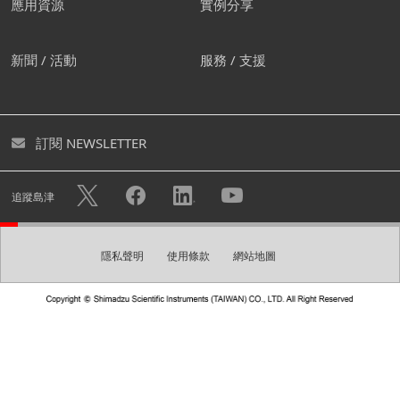
應用資源
實例分享
我們建議您創建屬於自己的帳
新聞 / 活動
服務 / 支援
號。
您可透過創建免費帳號下載各式型錄及進入個人頁面。您亦
訂閱 NEWSLETTER
可快速諮詢不用重複填寫您的個人資料。
隱私權政策
使用帳戶註冊的個人資訊將可用於
中的描述目
追蹤島津
的，例如發送電子報。
隱私聲明
使用條款
網站地圖
創建帳號
請建立一組登入密碼。