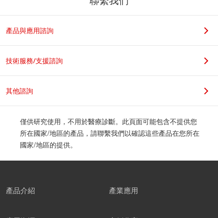
聯繫我們
若您是學生，請在科系名稱後加上實驗室教授姓名，謝謝。
產品與應用諮詢
職位
技術服務/支援諮詢
其他諮詢
公司地址
僅供研究使用，不用於醫療診斷。此頁面可能包含不提供您
所在國家/地區的產品，請聯繫我們以確認這些產品在您所在
國家/地區的提供。
郵遞區號
產品介紹
產業應用