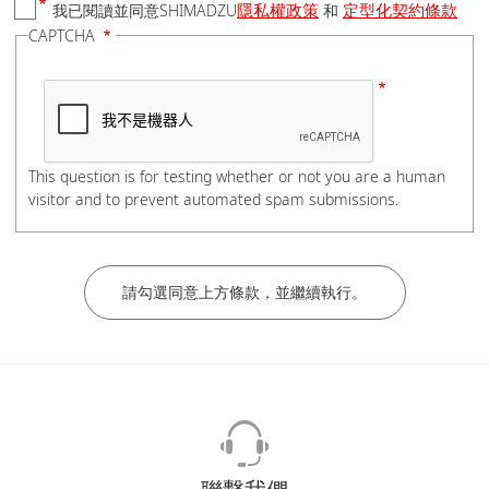
隱私權政策
定型化契約條款
我已閱讀並同意SHIMADZU
和
國家/地區
CAPTCHA
電話號碼
This question is for testing whether or not you are a human
visitor and to prevent automated spam submissions.
如有分機，請在電話號碼後加上#分機號碼，謝謝。
公司/學校名稱
部門/科系