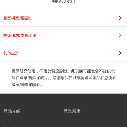
聯繫我們
若您是學生，請在科系名稱後加上實驗室教授姓名，謝謝。
產品與應用諮詢
職位
技術服務/支援諮詢
其他諮詢
公司地址
僅供研究使用，不用於醫療診斷。此頁面可能包含不提供您
所在國家/地區的產品，請聯繫我們以確認這些產品在您所在
國家/地區的提供。
郵遞區號
產品介紹
產業應用