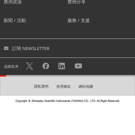
應用資源
實例分享
我們建議您創建屬於自己的帳
新聞 / 活動
服務 / 支援
號。
您可透過創建免費帳號下載各式型錄及進入個人頁面。您亦
訂閱 NEWSLETTER
可快速諮詢不用重複填寫您的個人資料。
隱私權政策
使用帳戶註冊的個人資訊將可用於
中的描述目
追蹤島津
的，例如發送電子報。
隱私聲明
使用條款
網站地圖
創建帳號
請建立一組登入密碼。