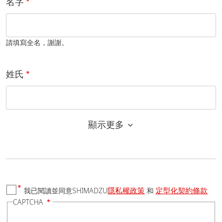
名字
請填寫全名，謝謝。
姓氏
顯示更多
電子郵件
隱私權政策
定型化契約條款
我已閱讀並同意SHIMADZU
和
國家/地區
CAPTCHA