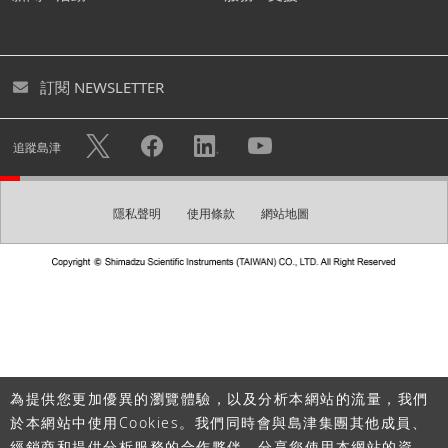
號。
您可透過創建免費帳號下載各式型錄及進入個人頁面。您亦
訂閱 NEWSLETTER
可快速諮詢不用重複填寫您的個人資料。
隱私權政策
使用帳戶註冊的個人資訊將可用於
中的描述目
追蹤島津
的，例如發送電子報。
隱私聲明
使用條款
網站地圖
創建帳號
請建立一組登入密碼。
密碼
為提供您更加優異的瀏覽體驗，以及分析本網站的流量，我們
於本網站中使用Cookies。我們同時會與島津集團其他成員、
經銷商和提供分析服務的合作夥伴，分享您使用本網站的資