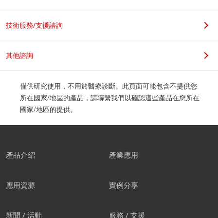
職位
技術服務/支援諮詢
其他諮詢
公司地址
僅供研究使用，不用於醫療診斷。此頁面可能包含不提供您
所在國家/地區的產品，請聯繫我們以確認這些產品在您所在
國家/地區的提供。
郵遞區號
產品介紹
產業應用
應用資源
實例分享
我們建議您創建屬於自己的帳
新聞 / 活動
服務 / 支援