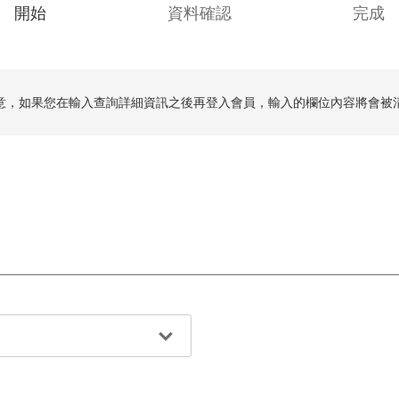
C
開始
資料確認
完成
u
r
r
意，如果您在輸入查詢詳細資訊之後再登入會員，輸入的欄位內容將會被
e
n
t
: