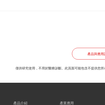
職位
公司地址
郵遞區號
產品與應用
僅供研究使用，不用於醫療診斷。此頁面可能包含不提供您所
我們建議您創建屬於自己
您可透過創建免費帳號下載各式型錄及進入個人頁面。您亦
產品介紹
產業應用