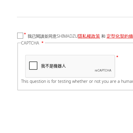
國家/地區
隱私權政策
定型化契約
我已閱讀並同意SHIMADZU
和
電話號碼
CAPTCHA
如有分機，請在電話號
公司/學校名稱
This question is for testing whether or not you are a hum
部門/科系
若您是學生，請在科系