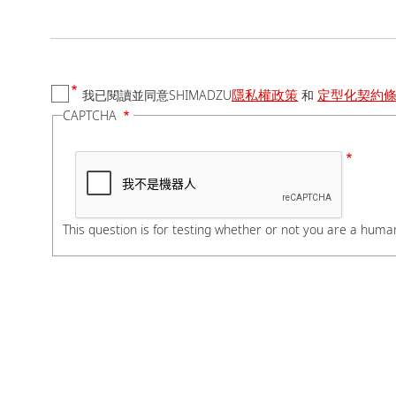
國家/地區
隱私權政策
定型化契約
我已閱讀並同意SHIMADZU
和
電話號碼
CAPTCHA
如有分機，請在電話號
公司/學校名稱
This question is for testing whether or not you are a hum
部門/科系
若您是學生，請在科系