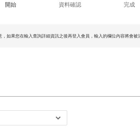
C
開始
資料確認
完成
u
r
r
意，如果您在輸入查詢詳細資訊之後再登入會員，輸入的欄位內容將會被
e
n
t
: