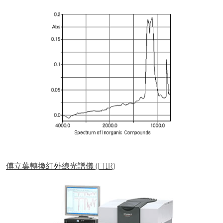
傅立葉轉換紅外線光譜儀 (FTIR)