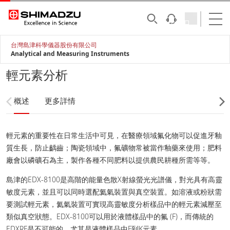
台灣島津科學儀器股份有限公司
Analytical and Measuring Instruments
輕元素分析
概述
更多詳情
輕元素的重要性在日常生活中可見，在醫療領域氟化物可以促進牙釉
質生長，防止齲齒；陶瓷領域中，氟礦物常被當作釉藥來使用；肥料
廠會以磷礦石為主，製作各種不同肥料以提供農民耕種所需等等。
島津的EDX-8100是高階的能量色散X射線螢光光譜儀，對光具有高靈
敏度元素，並且可以同時選配氦氣裝置與真空裝置。如溶液或粉狀需
要測試輕元素，氦氣裝置可實現高靈敏度分析樣品中的輕元素減壓至
類似真空狀態。EDX-8100可以用於液體樣品中的氟 (F)，而傳統的
EDXRF是不可能的，尤其是液體樣品中F到K元素。