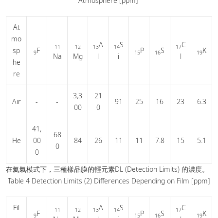
Atmosphere [ppm]
At
mo
A
S
C
11
12
13
14
17
sp
F
P
S
K
9
15
16
19
Na
Mg
l
i
l
he
re
3,3
21
Air
-
-
91
25
16
23
6.3
00
0
41,
68
He
00
84
26
11
11
7.8
15
5.1
0
0
在氦氣模式下，三種樣品膜的輕元素DL (Detection Limits) 的濃度。
Table 4 Detection Limits (2) Differences Depending on Film [ppm]
Fil
A
S
C
11
12
13
14
17
F
P
S
K
9
15
16
19