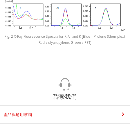
Flg. 2 X-Ray Fluorescence Spectra for F, Al, and K [Blue：Prolene (Chemplex),
Red：olypropylene, Green：PET]
聯繫我們
產品與應用諮詢