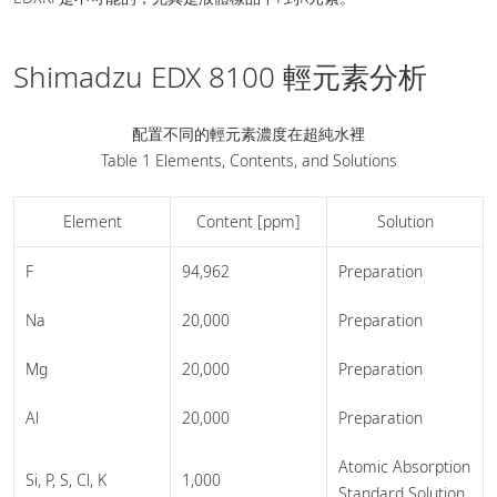
Shimadzu EDX 8100 輕元素分析
配置不同的輕元素濃度在超純水裡
Table 1 Elements, Contents, and Solutions
Element
Content [ppm]
Solution
F
94,962
Preparation
Na
20,000
Preparation
Mg
20,000
Preparation
Al
20,000
Preparation
Atomic Absorption
Si, P, S, Cl, K
1,000
Standard Solution