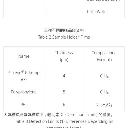
-
-
Pure Water
三種不同的樣品膜資料
Table 2 Sample Holder Films
Thickness
Compositional
Name
(µm)
Formula
®
Prolene
(Chempl
4
C
H
3
6
ex)
Polypropylene
5
C
H
3
6
PET
6
C
H
O
10
8
4
大氣模式與氦氣模式下，輕元素DL (Detection Limits) 的濃度。
Table 3 Detection Limits (1) Differences Depending on