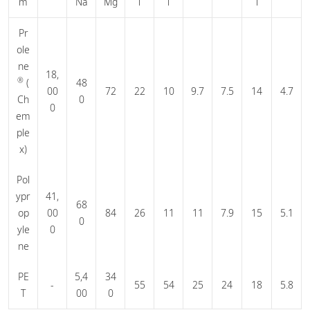
m
Na
Mg
l
i
l
Pr
ole
ne
18,
®
(
48
00
72
22
10
9.7
7.5
14
4.7
Ch
0
0
em
ple
x)
Pol
ypr
41,
68
op
00
84
26
11
11
7.9
15
5.1
0
yle
0
ne
PE
5,4
34
-
55
54
25
24
18
5.8
T
00
0