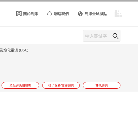
關於島津
聯絡我們
島津全球據點
熔化量測 (DSC)
產品與應用諮詢
技術服務/支援諮詢
其他諮詢