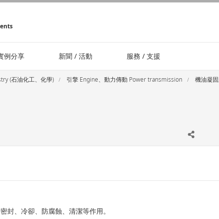
ments
實例分享
新聞 / 活動
服務 / 支援
ustry (石油化工、化學)
引擎 Engine、動力傳動 Power transmission
機油凝固及
括密封、冷卻、防腐蝕、清潔等作用。