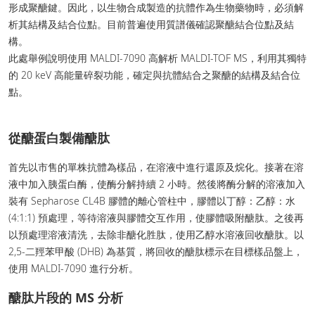
形成聚醣鍵。因此，以生物合成製造的抗體作為生物藥物時，必須解
析其結構及結合位點。目前普遍使用質譜儀確認聚醣結合位點及結
構。
此處舉例說明使用 MALDI-7090 高解析 MALDI-TOF MS，利用其獨特
的 20 keV 高能量碎裂功能，確定與抗體結合之聚醣的結構及結合位
點。
從醣蛋白製備醣肽
首先以市售的單株抗體為樣品，在溶液中進行還原及烷化。接著在溶
液中加入胰蛋白酶，使酶分解持續 2 小時。然後將酶分解的溶液加入
裝有 Sepharose CL4B 膠體的離心管柱中，膠體以丁醇：乙醇：水
(4:1:1) 預處理，等待溶液與膠體交互作用，使膠體吸附醣肽。之後再
以預處理溶液清洗，去除非醣化胜肽，使用乙醇水溶液回收醣肽。以
2,5-二羥苯甲酸 (DHB) 為基質，將回收的醣肽標示在目標樣品盤上，
使用 MALDI-7090 進行分析。
醣肽片段的 MS 分析