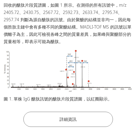
回收的醣肽片段質譜圖，如圖 1 所示。在測得的所有訊號中，m/z
2405.72、2430.75、2567.72、2592.73、2633.74、2795.74、
2957.74 判斷為源自醣肽的訊號。由於聚醣的結構並非均一，因此每
個胜肽主鏈中會有多種不同的聚醣結構。MADLI-TOF MS 的訊號以單
價離子為主，因此可檢視各峰之間的質量差異，如果峰與聚醣部分的
質量相等，即表示可能為醣肽。
圖 1. 單株 IgG 醣肽訊號的醣肽片段質譜圖，以紅圈顯示。
詳細資訊