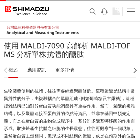
台灣島津科學儀器股份有限公司
Analytical and Measuring Instruments
使用 MALDI-7090 高解析 MALDI-TOF
MS 分析單株抗體的醣肽
概述
應用資訊
更多詳情
生物製藥使用的抗體，往往需要經過聚醣修飾。這種聚醣是結構非常
異質性的分子，由複雜耦合的單醣組成 (例如葡萄糖及甘露糖)，這種
複雜結構已知對於蛋白質功能調節具有重要作用。然而，聚醣的複雜
結構，以及聚醣連接至蛋白質的位點等資訊，並非在基因中預先定
義，而是在蛋白質的生物合成程序中，基於許多醣基轉移酶的作用而
形成。取決於產生抗體之細胞的生長狀態，往往可觀察到一個現象，
雖然蛋白質主鏈相同，但形成不同結構的聚醣，或是在預期外的位點