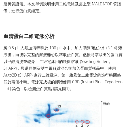
層析質譜儀。本文舉例說明使用二維電泳及桌上型 MALDI-TOF 質譜
儀，進行蛋白質鑑定。
血清蛋白二維電泳分析
將 0.5 μL 人類血清稀釋於 100 μL 水中。加入甲醇/氯仿/水 (3:1:4) 溶
液後，而後以完整的溶液離心以萃取蛋白質。然後將萃取出的蛋白質
以甲醇清洗並乾燥。二維電泳用的緩衝溶液 (Swelling Buffer，
SHARP)，與還原劑及雙性電解質混合後加入蛋白質樣品中，使用
Auto2D (SHARP) 進行二維電泳。第一維及第二維電泳的進行時間略
低於兩個小時。電泳完成後的膠體使用 CBB (InstantBlue, Expedeon
Ltd.) 染色，以檢測蛋白質點 (請見圖1)。