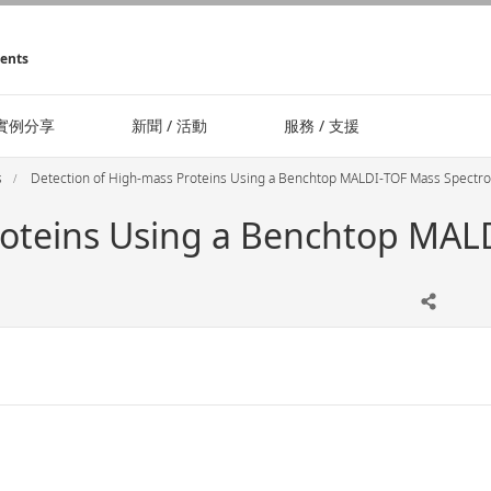
ments
實例分享
新聞 / 活動
服務 / 支援
s
Detection of High-mass Proteins Using a Benchtop MALDI-TOF Mass Spectr
roteins Using a Benchtop MA