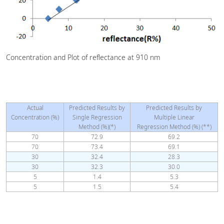
Concentration and Plot of reflectance at 910 nm
Actual
Predicted Results by
Predicted Results by
Concentration (%)
Single Regression
Multiple Linear
Method (%)(*)
Regression Method (%) (**)
70
72.9
69.2
70
73.4
69.1
30
32.4
28.3
30
32.3
30.0
5
1.4
5.3
5
1.5
5.4