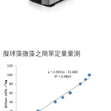
擬球藻微藻之簡單定量量測