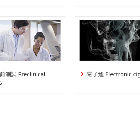
測試 Preclinical
電子煙 Electronic cig
s