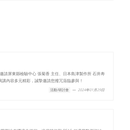
請屏東縣檢驗中心 張菊香 主任、日本島津製作所 石井寿
題，演講內容多元精彩，誠摯邀請您撥冗蒞臨參與！
活動/研討會
2024年01月29日