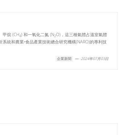
)、甲烷 (CH
) 和一氧化二氮 (N
O)，這三種氣體占溫室氣體
4
2
析系統和農業•食品產業技術總合研究機構(NARO)的專利技
企業新聞
2024年07月03日