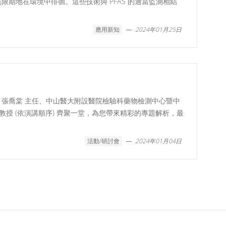
期地在環境中徘徊。這些技術與 PFAS 的適當監測相結
應用新知
2024年01月25日
張喬棠 主任、中山醫大附設醫院檢驗科藥物檢測中心暨中
譽教授 (依演講順序) 齊聚一堂，為您帶來精彩的專題解析，最
活動/研討會
2024年01月04日