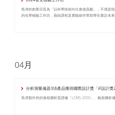
島津的創業宗旨為「以科學技術向社會做貢獻」，不僅是指
的化學檢驗工作坊，藉由課程及實驗操作幫助學生奠定未來
04月
分析測量儀器3項產品獲得國際設計獎「iF設計獎2
島津製作所的液相層析質譜儀「LCMS-2050」、氣相層析儀「Br