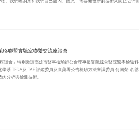
食物、我們喝的水和我們自己體內。因此，需要開發新的技術來防止它們無限
策略聯盟實驗室聯繫交流座談會
座談會」特別邀請高雄市醫事檢驗師公會理事長暨阮綜合醫院醫學檢驗科 
系 TFDA及 TAF 評鑑委員及食藥署公告檢驗方法審議委員 何國榮 名
造肉分析與檢測技術。