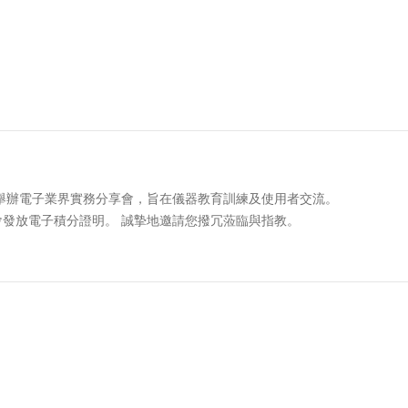
於高雄 舉辦電子業界實務分享會，旨在儀器教育訓練及使用者交流。
會發放電子積分證明。 誠摯地邀請您撥冗蒞臨與指教。