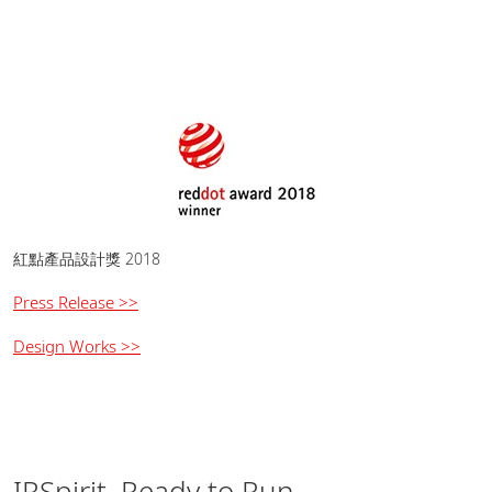
紅點產品設計獎 2018
Press Release >>
Design Works >>
IRSpirit, Ready to Run