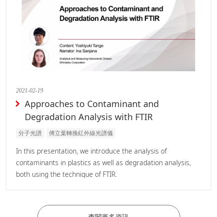
2021-02-19
Approaches to Contaminant and
Degradation Analysis with FTIR
分子光譜
傅立葉轉換紅外線光譜儀
In this presentation, we introduce the analysis of
contaminants in plastics as well as degradation analysis,
both using the technique of FTIR.
查閱更多資訊