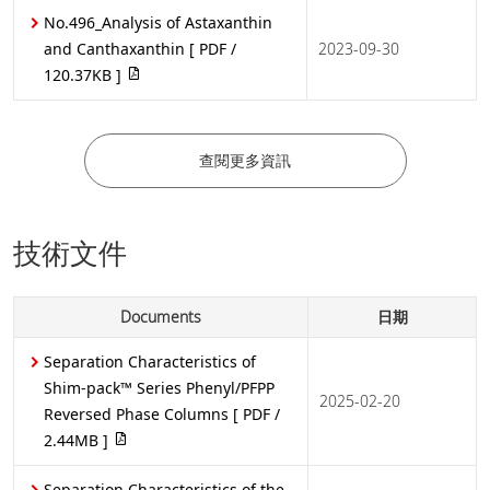
No.496_Analysis of Astaxanthin
and Canthaxanthin
[ PDF /
2023-09-30
120.37KB ]
查閱更多資訊
技術文件
Documents
日期
Separation Characteristics of
Shim-pack™ Series Phenyl/PFPP
2025-02-20
Reversed Phase Columns
[ PDF /
2.44MB ]
Separation Characteristics of the