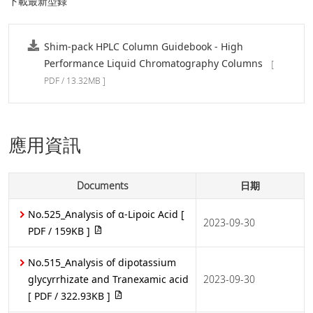
下載最新型錄
Shim-pack HPLC Column Guidebook - High
Performance Liquid Chromatography Columns
[
PDF / 13.32MB ]
應用資訊
Documents
日期
No.525_Analysis of α-Lipoic Acid
[
2023-09-30
PDF / 159KB ]
No.515_Analysis of dipotassium
glycyrrhizate and Tranexamic acid
2023-09-30
[ PDF / 322.93KB ]