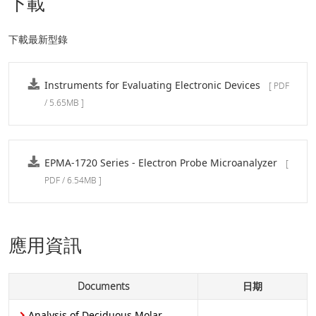
下載
下載最新型錄
Instruments for Evaluating Electronic Devices
[ PDF
/ 5.65MB ]
EPMA-1720 Series - Electron Probe Microanalyzer
[
PDF / 6.54MB ]
應用資訊
Documents
日期
Analysis of Deciduous Molar