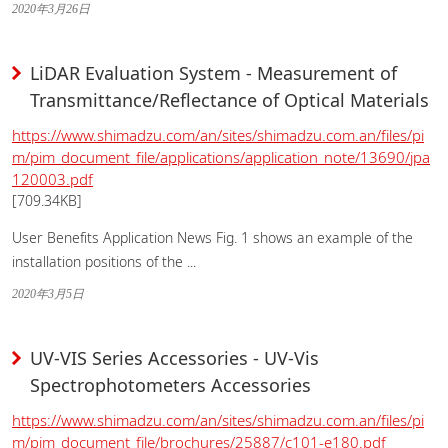
2020年3月26日
LiDAR Evaluation System - Measurement of
Transmittance/Reflectance of Optical Materials
https://www.shimadzu.com/an/sites/shimadzu.com.an/files/pi
m/pim_document_file/applications/application_note/13690/jpa
120003.pdf
[709.34KB]
User Benefits Application News Fig. 1 shows an example of the
installation positions of the ...
2020年3月5日
UV-VIS Series Accessories - UV-Vis
Spectrophotometers Accessories
https://www.shimadzu.com/an/sites/shimadzu.com.an/files/pi
m/pim_document_file/brochures/25887/c101-e180.pdf