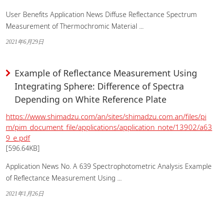
User Benefits Application News Diffuse Reflectance Spectrum
Measurement of Thermochromic Material ...
2021年6月29日
Example of Reflectance Measurement Using
Integrating Sphere: Difference of Spectra
Depending on White Reference Plate
https://www.shimadzu.com/an/sites/shimadzu.com.an/files/pi
m/pim_document_file/applications/application_note/13902/a63
9_e.pdf
[596.64KB]
Application News No. A 639 Spectrophotometric Analysis Example
of Reflectance Measurement Using ...
2021年1月26日