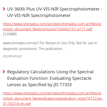
UV-3600i Plus UV-VIS-NIR Spectrophotometer -
UV-VIS-NIR Spectrophotometer
https://www.shimadzu.com/an/sites/shimadzu.com.an/files/pi
m/pim_document_file/brochures/10404/c101-e171.pdf
[3.95MB]
www.shimadzu.com/an/ For Research Use Only. Not for use in
diagnostic procedures. This publication ...
2022年9月16日
Regulatory Calculations Using the Spectral
Evaluation Function: Evaluating Spectacle
Lenses as Specified by JIS T7333
https://www.shimadzu.com/an/sites/shimadzu.com.an/files/pi
m/pim_document_file/applications/application_note/16772/an_
01-00318-en.pdf