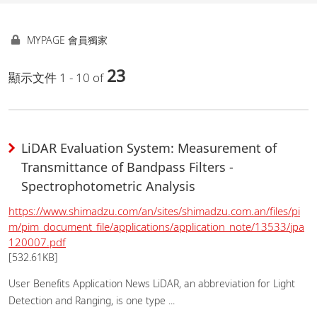
MYPAGE 會員獨家
23
顯示文件 1 - 10 of
LiDAR Evaluation System: Measurement of
Transmittance of Bandpass Filters -
Spectrophotometric Analysis
https://www.shimadzu.com/an/sites/shimadzu.com.an/files/pi
m/pim_document_file/applications/application_note/13533/jpa
120007.pdf
[532.61KB]
User Benefits Application News LiDAR, an abbreviation for Light
Detection and Ranging, is one type ...