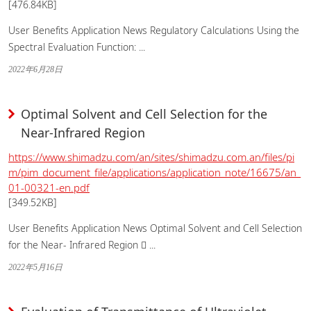
[476.84KB]
User Benefits Application News Regulatory Calculations Using the
Spectral Evaluation Function: ...
2022年6月28日
Optimal Solvent and Cell Selection for the
Near-Infrared Region
https://www.shimadzu.com/an/sites/shimadzu.com.an/files/pi
m/pim_document_file/applications/application_note/16675/an_
01-00321-en.pdf
[349.52KB]
User Benefits Application News Optimal Solvent and Cell Selection
for the Near- Infrared Region  ...
2022年5月16日