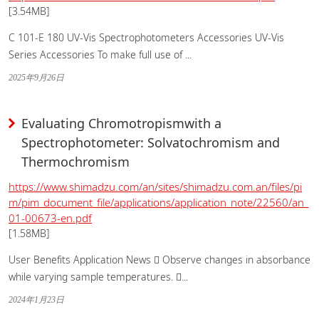
[3.54MB]
C 101-E 180 UV-Vis Spectrophotometers Accessories UV-Vis
Series Accessories To make full use of ...
2025年9月26日
Evaluating Chromotropismwith a
Spectrophotometer: Solvatochromism and
Thermochromism
https://www.shimadzu.com/an/sites/shimadzu.com.an/files/pi
m/pim_document_file/applications/application_note/22560/an_
01-00673-en.pdf
[1.58MB]
User Benefits Application News  Observe changes in absorbance
while varying sample temperatures. ...
2024年1月23日