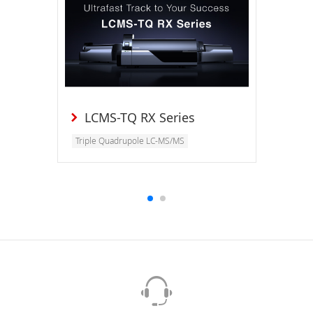
LCMS-TQ RX Series
Triple Quadrupole LC-MS/MS