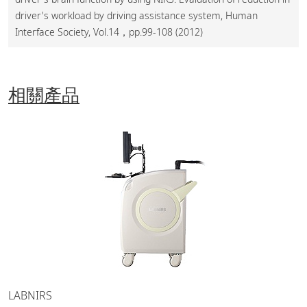
driver's workload by driving assistance system, Human
Interface Society, Vol.14，pp.99-108 (2012)
相關產品
LABNIRS