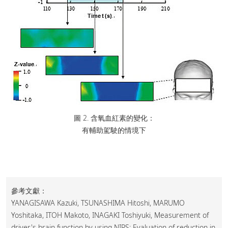
圖 2. 含氧血紅素的變化：
有輔助駕駛的情境下
參考文獻：
YANAGISAWA Kazuki, TSUNASHIMA Hitoshi, MARUMO
Yoshitaka, ITOH Makoto, INAGAKI Toshiyuki, Measurement of
driver's brain function by using NIRS: Evaluation of reduction in