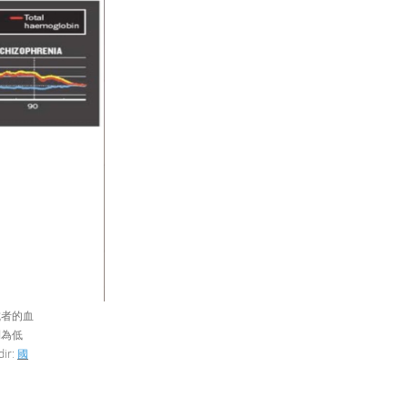
試者的血
則為低
r:
國