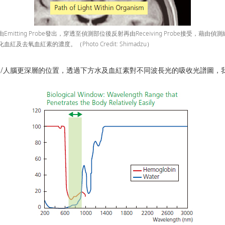
mitting Probe發出，穿透至偵測部位後反射再由Receiving Probe接受，藉由
紅及去氧血紅素的濃度。（Photo Credit: Shimadzu）
/人腦更深層的位置，透過下方水及血紅素對不同波長光的吸收光譜圖，