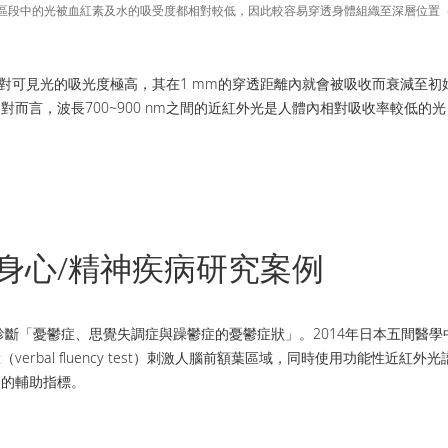
段中的光被血紅素及水的吸受度都相對較低，因此較容易穿透身體組織至深層位置（Photo
水對可見光的吸光度極高，其在1 mm的穿透距離內就會被吸收而衰減至初始
而言，波長700~900 nm之間的近紅外光是人體內相對吸收率較低
身心/精神疾病研究案例
診斷「憂鬱症、思覺失調症與躁鬱症的憂鬱症狀」。2014年日本五間醫
rbal fluency test）刺激人腦前額葉區域，同時使用功能性近
定的輔助指標。