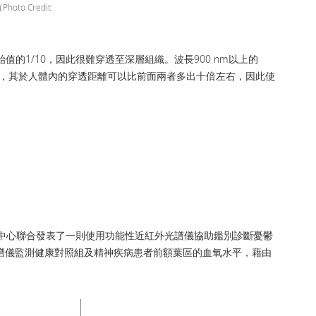
 Credit:
值的1/10，因此很難穿透至深層組織。波長900 nm以上的
的光，其於人體內的穿透距離可以比前面兩者多出十倍左右，因此使
學中心聯合發表了一則使用功能性近紅外光譜儀協助鑑別診斷憂鬱
紅外光譜儀監測健康對照組及精神疾病患者前額葉區的血氧水平，藉由