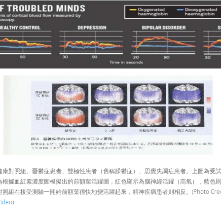
健康對照組、憂鬱症患者、雙極性患者（舊稱躁鬱症）、思覺失調症患者。上圖為受
為根據血紅素濃度圖模擬出的前額葉活躍圖，紅色顯示為腦神經活躍（高氧），藍色
組在接受測驗一開始前額葉很快地變活躍起來，精神疾病患者則相反。(Photo Credi
ideo
)