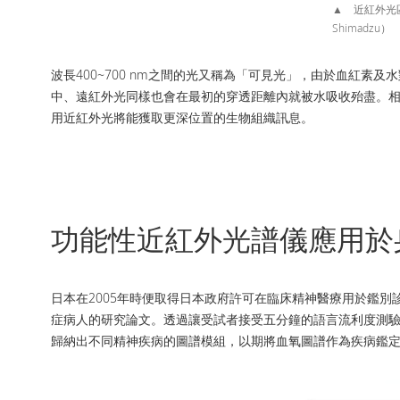
▲ 近紅外光區
Shimadzu）
波長400~700 nm之間的光又稱為「可見光」，由於血紅素及
中、遠紅外光同樣也會在最初的穿透距離內就被水吸收殆盡。相對
用近紅外光將能獲取更深位置的生物組織訊息。
功能性近紅外光譜儀應用於
日本在2005年時便取得日本政府許可在臨床精神醫療用於鑑別
症病人的研究論文。透過讓受試者接受五分鐘的語言流利度測驗（ve
歸納出不同精神疾病的圖譜模組，以期將血氧圖譜作為疾病鑑