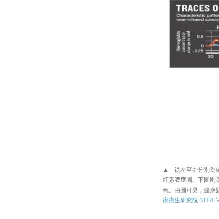
▲ 從左至右分別為
紅素濃度圖。下圖則
氧。由圖可見，健康對照
家衛生研究院 NHRI_V