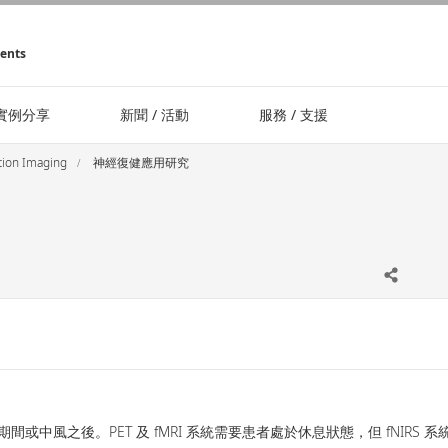
ments
實例分享
新聞 / 活動
服務 / 支援
on Imaging
神經復健應用研究
間或中風之後。PET 及 fMRI 系統需要患者處於休息狀態，但 fNI