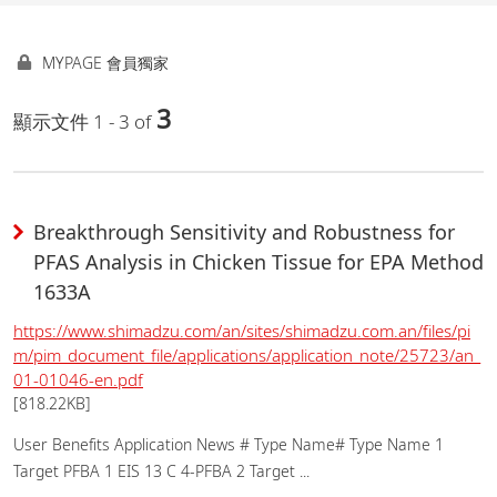
MYPAGE 會員獨家
3
顯示文件 1 - 3 of
Breakthrough Sensitivity and Robustness for
PFAS Analysis in Chicken Tissue for EPA Method
1633A
https://www.shimadzu.com/an/sites/shimadzu.com.an/files/pi
m/pim_document_file/applications/application_note/25723/an_
01-01046-en.pdf
[818.22KB]
User Benefits Application News # Type Name# Type Name 1
Target PFBA 1 EIS 13 C 4-PFBA 2 Target ...