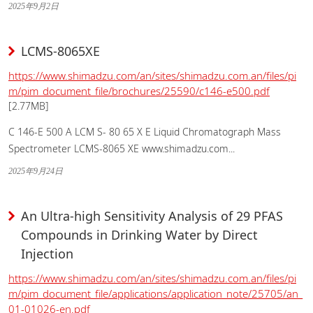
2025年9月2日
LCMS-8065XE
https://www.shimadzu.com/an/sites/shimadzu.com.an/files/pi
m/pim_document_file/brochures/25590/c146-e500.pdf
[2.77MB]
C 146-E 500 A LCM S- 80 65 X E Liquid Chromatograph Mass
Spectrometer LCMS-8065 XE www.shimadzu.com...
2025年9月24日
An Ultra-high Sensitivity Analysis of 29 PFAS
Compounds in Drinking Water by Direct
Injection
https://www.shimadzu.com/an/sites/shimadzu.com.an/files/pi
m/pim_document_file/applications/application_note/25705/an_
01-01026-en.pdf