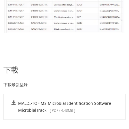
下載
下載最新型錄
MALDI-TOF MS Microbial Identification Software
MicrobialTrack
[ PDF / 4.43MB ]