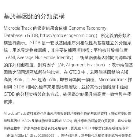
基於基因組的分類架構
MicrobialTrack 的鑑定結果會依據 Genome Taxonomy
Database（GTDB, https://gtdb.ecogenomic.org） 所定義的分類名
稱進行顯示。GTDB 是一套以基因組序列相似性為基礎建立的分類系
統，用以界定物種層級，其主要依據兩項指標：平均核苷酸相似度
（ANI, Average Nucleotide Identity）：衡量兩個基因體間同源區域
的序列相似程度。對齊因子（AF, Alignment Fraction）：表示兩個基
因體之間同源區域所佔的比例。在 GTDB 中，若兩個基因體的 ANI
高於 95%，且 AF 超過 65%，即被歸為同一物種。MicrobialTrack 採
用與 GTDB 相同的標準來定義物種層級，並於其他分類階層中延續
GTDB 的分類架構與命名方式，確保鑑定結果具備高度一致性與科學
依據。
MicrobialTrack 資料庫亦包含由未培養與難以培養微生物的基因體資料（例如宏基因體
組裝基因組 MAGs 及單細胞組裝基因組 SAGs）所推導出的理論蛋白質質量。這些未培
養微生物中，許多尚無有效發表的分類名稱，因此在 GTDB 中以暫代屬名或種名表示
（例如 MGIIa-L1 或 sp002965065）。需特別注意，這些暫代名稱並非正式的分類學名