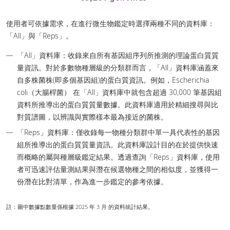
使用者可依據需求，在進行微生物鑑定時選擇兩種不同的資料庫：
「All」與「Reps」。
「All」資料庫：收錄來自所有基因組序列所推測的理論蛋白質質
量資訊。對於多數物種層級的分類群而言，「All」資料庫涵蓋來
自多株菌株(即多個基因組)的蛋白質資訊。例如，Escherichia
coli（大腸桿菌） 在「All」資料庫中就包含超過 30,000 筆基因組
資料所推導出的蛋白質質量數據。此資料庫適用於精細搜尋與比
對質譜圖，以辨識與實際樣本最為接近的菌株。
「Reps」資料庫：僅收錄每一物種分類群中單一具代表性的基因
組所推導出的蛋白質質量資訊。此資料庫設計目的在於提供快速
而概略的屬與種層級鑑定結果。透過查詢「Reps」資料庫，使用
者可迅速評估量測結果與潛在候選物種之間的相似度，並獲得一
份潛在比對清單，作為進一步鑑定的參考依據。
註：圖中數據點數量係根據 2025 年 3 月 的資料統計結果。