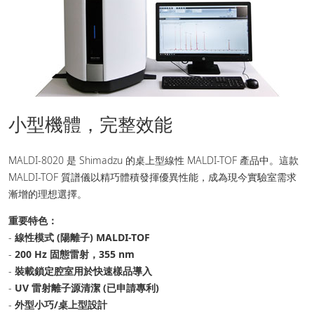
小型機體，完整效能
MALDI-8020 是 Shimadzu 的桌上型線性 MALDI-TOF 產品中。這款
MALDI-TOF 質譜儀以精巧體積發揮優異性能，成為現今實驗室需求
漸增的理想選擇。
重要特色：
-
線性模式 (陽離子) MALDI-TOF
-
200 Hz 固態雷射，355 nm
-
裝載鎖定腔室用於快速樣品導入
-
UV 雷射離子源清潔 (已申請專利)
-
外型小巧/桌上型設計