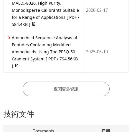
MALDI-8020. High Purity,
Monodisperse Calibrants Suitable
2026-02-17
for a Range of Applications
[ PDF /
584.4KB ]
Amino Acid Sequence Analysis of
Peptides Containing Modified
Amino Acids Using The PPSQ-50
2025-06-10
Gradient System
[ PDF / 794.56KB
]
查閱更多資訊
技術文件
Documents
日期