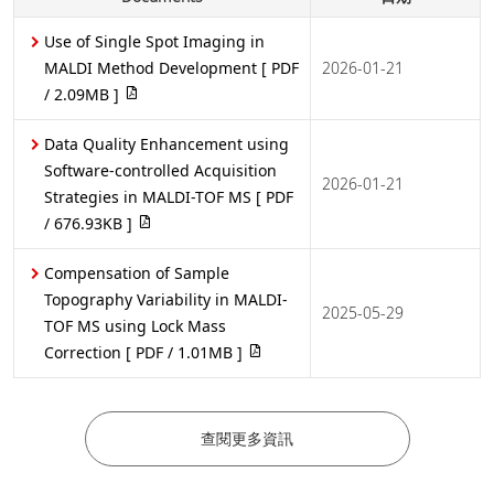
Use of Single Spot Imaging in
MALDI Method Development
[ PDF
2026-01-21
/ 2.09MB ]
Data Quality Enhancement using
Software-controlled Acquisition
2026-01-21
Strategies in MALDI-TOF MS
[ PDF
/ 676.93KB ]
Compensation of Sample
Topography Variability in MALDI-
2025-05-29
TOF MS using Lock Mass
Correction
[ PDF / 1.01MB ]
查閱更多資訊