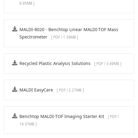
6.95MB ]
MALDI-8020 - Benchtop Linear MALDI-TOF Mass
Spectrometer
[ PDF / 1.39MB ]
Recycled Plastic Analysis Solutions
[ PDF / 3.49MB ]
MALDI EasyCare
[ PDF / 2.27MB ]
Benchtop MALDI-TOF Imaging Starter Kit
[ PDF /
16.37MB ]