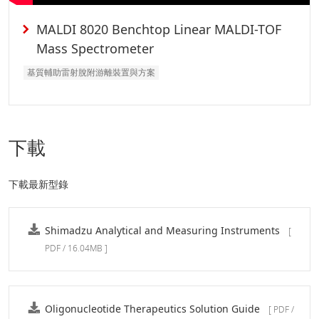
MALDI 8020 Benchtop Linear MALDI-TOF
Mass Spectrometer
基質輔助雷射脫附游離裝置與方案
下載
下載最新型錄
Shimadzu Analytical and Measuring Instruments
[
PDF / 16.04MB ]
Oligonucleotide Therapeutics Solution Guide
[ PDF /