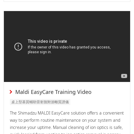
Maldi EasyCare Training Video
桌上型基質輔助雷射脫附游離質譜儀
The Shimadzu MALDI EasyCare solution offers a convenient
way to perform routine maintenance on your system and
increase your uptime. Manual cleaning of ion optics is safe,