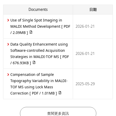
Documents
日期
Use of Single Spot Imaging in
MALDI Method Development
[ PDF
2026-01-21
/ 2.09MB ]
Data Quality Enhancement using
Software-controlled Acquisition
2026-01-21
Strategies in MALDI-TOF MS
[ PDF
/ 676.93KB ]
Compensation of Sample
Topography Variability in MALDI-
2025-05-29
TOF MS using Lock Mass
Correction
[ PDF / 1.01MB ]
查閱更多資訊