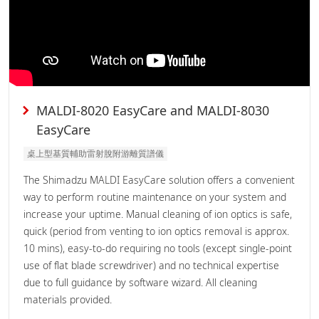
MALDI-8020 EasyCare and MALDI-8030
EasyCare
桌上型基質輔助雷射脫附游離質譜儀
The Shimadzu MALDI EasyCare solution offers a convenient
way to perform routine maintenance on your system and
increase your uptime. Manual cleaning of ion optics is safe,
quick (period from venting to ion optics removal is approx.
10 mins), easy-to-do requiring no tools (except single-point
use of flat blade screwdriver) and no technical expertise
due to full guidance by software wizard. All cleaning
materials provided.