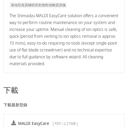
落地型基質輔助雷射脫附游離質譜儀
The Shimadzu MALDI EasyCare solution offers a convenient
way to perform routine maintenance on your system and
increase your uptime. Manual cleaning of ion optics is safe,
quick (period from venting to ion optics removal is approx.
10 mins), easy-to-do requiring no tools (except single-point
use of flat blade screwdriver) and no technical expertise
due to full guidance by software wizard. All cleaning
materials provided.
下載
下載最新型錄
MALDI EasyCare
[ PDF / 2.27MB ]