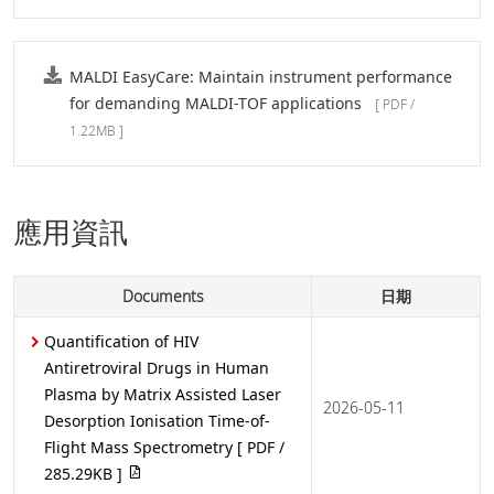
MALDI EasyCare: Maintain instrument performance
for demanding MALDI-TOF applications
[ PDF /
1.22MB ]
應用資訊
Documents
日期
Quantification of HIV
Antiretroviral Drugs in Human
Plasma by Matrix Assisted Laser
2026-05-11
Desorption Ionisation Time-of-
Flight Mass Spectrometry
[ PDF /
285.29KB ]