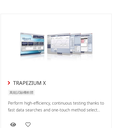
TRAPEZIUM X
萬能試驗機軟體
Perform high-efficiency, continuous testing thanks to
fast data searches and one-touch method select...