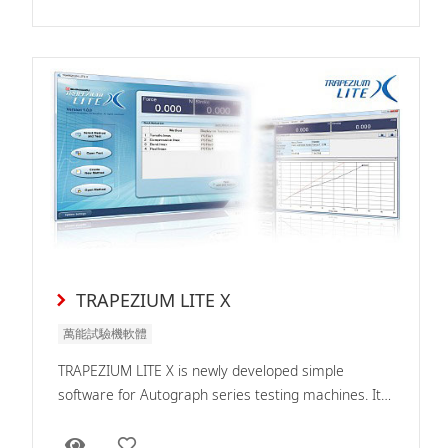
TRAPEZIUM LITE X
萬能試驗機軟體
TRAPEZIUM LITE X is newly developed simple
software for Autograph series testing machines. It
boasts...