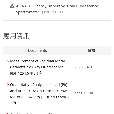
ALTRACE - Energy Dispersive X-ray Fluorescence
Spectrometer
[ PDF / 2.15MB ]
應用資訊
Documents
日期
Measurement of Residual Metal
Catalysts by X-ray Fluorescence
[
2026-03-10
PDF / 254.67KB ]
Quantitative Analysis of Lead (Pb)
and Arsenic (As) in Cosmetic Raw
2025-11-25
Material Powders
[ PDF / 493.95KB
]