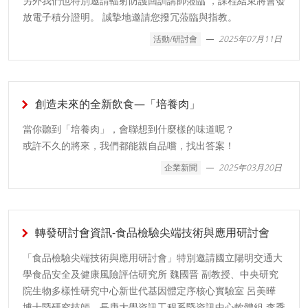
另外我們也特別邀請輻射防護回訓講師蒞臨 ，課程結束將會發
放電子積分證明。 誠摯地邀請您撥冗蒞臨與指教。
活動/研討會
2025年07月11日
創造未來的全新飲食—「培養肉」
當你聽到「培養肉」，會聯想到什麼樣的味道呢？
或許不久的將來，我們都能親自品嚐，找出答案！
企業新聞
2025年03月20日
轉發研討會資訊-食品檢驗尖端技術與應用研討會
「食品檢驗尖端技術與應用研討會」特別邀請國立陽明交通大
學食品安全及健康風險評估研究所 魏國晋 副教授、中央研究
院生物多樣性研究中心新世代基因體定序核心實驗室 呂美曄
博士暨研究技師、長庚大學資訊工程系暨資訊中心軟體組 李季