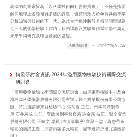
島津的創業宗旨為「以科學技術向社會做貢獻」，不僅是指要
解決地球上各種複雜多樣的課題，也持續致力於孕育具備專業
分析知識與技術的下一代。為此台灣島津將於暑假期間舉辦為
期三天的化學檢驗工作坊，藉由課程及實驗操作幫助學生奠定
未來學術研究及職涯發展的基礎。
活動/研討會
2024年06月12日
轉發研討會資訊-2024年濫用藥物檢驗技術國際交流
研討會
「濫用藥物檢驗技術國際交流研討會」由屏東縣檢驗中心及台
灣島津科學儀器股份有限公司主辦，醫全實業股份有限公司協
辦。特別邀請屏東縣檢驗中心 張菊香 主任、日本島津製作
所 石井寿成 主任、警政署刑事警察局 謝金霖 技正、醫全實業
股份有限公司 王映文 專員 (依演講順序) 齊聚一堂，為您帶來
精彩的演講主題，演講內容多元精彩，誠摯邀請您撥冗蒞臨參
與！