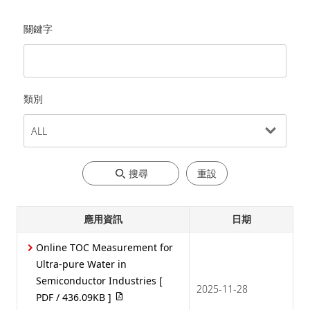
關鍵字
類別
搜尋
重設
應用資訊
日期
Online TOC Measurement for
Ultra-pure Water in
Semiconductor Industries
[
2025-11-28
PDF / 436.09KB ]